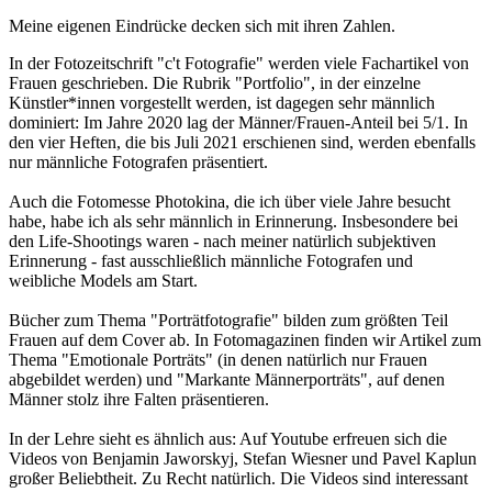
Meine eigenen Eindrücke decken sich mit ihren Zahlen.
In der Fotozeitschrift "c't Fotografie" werden viele Fachartikel von
Frauen geschrieben. Die Rubrik "Portfolio", in der einzelne
Künstler*innen vorgestellt werden, ist dagegen sehr männlich
dominiert: Im Jahre 2020 lag der Männer/Frauen-Anteil bei 5/1. In
den vier Heften, die bis Juli 2021 erschienen sind, werden ebenfalls
nur männliche Fotografen präsentiert.
Auch die Fotomesse Photokina, die ich über viele Jahre besucht
habe, habe ich als sehr männlich in Erinnerung. Insbesondere bei
den Life-Shootings waren - nach meiner natürlich subjektiven
Erinnerung - fast ausschließlich männliche Fotografen und
weibliche Models am Start.
Bücher zum Thema "Porträtfotografie" bilden zum größten Teil
Frauen auf dem Cover ab. In Fotomagazinen finden wir Artikel zum
Thema "Emotionale Porträts" (in denen natürlich nur Frauen
abgebildet werden) und "Markante Männerporträts", auf denen
Männer stolz ihre Falten präsentieren.
In der Lehre sieht es ähnlich aus: Auf Youtube erfreuen sich die
Videos von Benjamin Jaworskyj, Stefan Wiesner und Pavel Kaplun
großer Beliebtheit. Zu Recht natürlich. Die Videos sind interessant