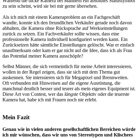
Während die dicke Kamera bei Männern ein absolutes Statussymbol
zu sein scheint, wird sie bei mir gerne übersehen.
Als ich mich mit einem Kamera­problem an ein Fach­geschäft
wandte, konnte ich den freundlichen Verkäufer gerade noch davon
abhalten, die Kamera ohne Rücksprache auf Werkseinstellungen
zurück zu setzen. Ein Fachverkäufer sollte wissen, dass eine
professionelle Kamera individuell konfiguriert werden kann. Ein
Zurücksetzen hätte sämtliche Einstellungen gelöscht. War er einfach
unaufmerksam oder kam er gar nicht auf die Idee, dass ich als Frau
das Potential meiner Kamera ausschöpfe?
Selbst Männer, die sich vermeintlich für meine Arbeit interessieren,
wollen in der Regel zeigen, dass sie sich mit dem Thema gut
auskennen. Sie interssieren sich für Megapixel und Brennweiten.
Oft verbunden mit Hinweisen auf die eigene Ausrüstung, die
manchmal deutlich besser und teurer als mein eigenes Equipment ist.
Diese Art von Contest, wer das
längste
Objektiv oder die teuerste
Kamera hat, habe ich mit Frauen noch nie erlebt.
Mein Fazit
Genau wie in vielen anderen gesellschaftlichen Bereichen würde
ich mir wünschen, dass wir uns von Stereotypen und Klischees