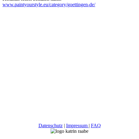
www.paintyourstyle.eu/category/goettingen-de/
Datenschutz
|
Impressum
|
FAQ