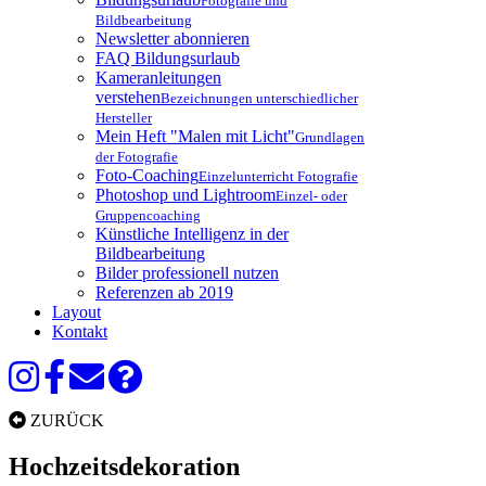
Fotografie und
Bildbearbeitung
Newsletter abonnieren
FAQ Bildungsurlaub
Kameranleitungen
verstehen
Bezeichnungen unterschiedlicher
Hersteller
Mein Heft "Malen mit Licht"
Grundlagen
der Fotografie
Foto-Coaching
Einzelunterricht Fotografie
Photoshop und Lightroom
Einzel- oder
Gruppencoaching
Künstliche Intelligenz in der
Bildbearbeitung
Bilder professionell nutzen
Referenzen ab 2019
Layout
Kontakt
ZURÜCK
Hochzeitsdekoration